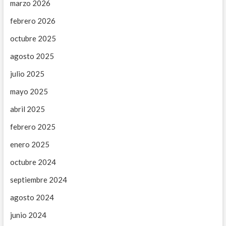
marzo 2026
febrero 2026
octubre 2025
agosto 2025
julio 2025
mayo 2025
abril 2025
febrero 2025
enero 2025
octubre 2024
septiembre 2024
agosto 2024
junio 2024