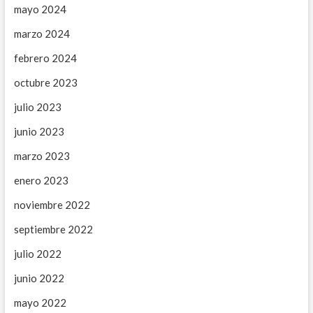
mayo 2024
marzo 2024
febrero 2024
octubre 2023
julio 2023
junio 2023
marzo 2023
enero 2023
noviembre 2022
septiembre 2022
julio 2022
junio 2022
mayo 2022