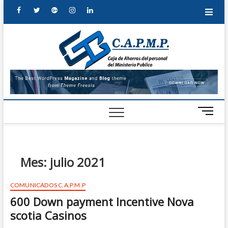
S
f
t
g
i
l
a
l
a
w
o
n
i
t
C.A.P.
CAJA DE
c
i
o
s
n
a
AHORROS DEL
PERSONAL DEL
r
e
t
g
t
k
MINISTERIO
a
PUBLICO
b
t
l
a
e
l
c
o
e
e
g
d
o
B
n
o
r
p
r
i
o
t
t
k
l
a
n
e
ó
n
u
m
n
Mes: julio 2021
i
d
s
d
e
o
COMUNICADOS C.A.P.M.P
m
600 Down payment Incentive Nova
e
n
scotia Casinos
ú