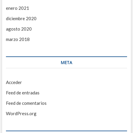
enero 2021
diciembre 2020
agosto 2020
marzo 2018
META
Acceder
Feed de entradas
Feed de comentarios
WordPress.org