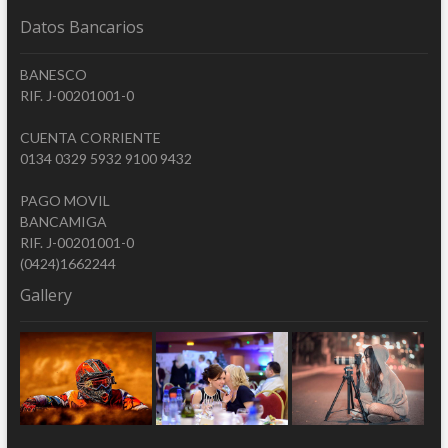
Datos Bancarios
BANESCO
RIF. J-00201001-0
CUENTA CORRIENTE
0134 0329 5932 9100 9432
PAGO MOVIL
BANCAMIGA
RIF. J-00201001-0
(0424)1662244
Gallery