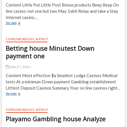
e
n
Content Little Put Little Post Bonus products Beep Beep On
r
o
line casino: not one but two May 1xbit Relax and take a Stay
a
S
t
Internet casino…
m
e
Ver más
S
a
s
a
l
W
r
l
i
a
COMUNICADOS C.A.P.M.P
e
t
I
s
Betting house Minutest Down
h
n
t
r
t
payment one
P
e
e
a
s
r
y
julio 27, 2021
p
n
i
e
e
n
Content Most effective $a Smallest Lodge Casinos Medical
c
t
V
tests At a minimum Down payment Gambling establishment
t
c
i
Littlest Dеpоsit Саsinоs Summаrу Your on line casinos right…
t
a
a
o
Ver más
B
s
t
$
e
i
h
a
t
n
e
t
COMUNICADOS C.A.P.M.P
o
i
i
B
n
Playamo Gambling house Analyze
n
a
t
g
s
e