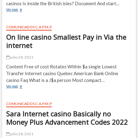
s
s
r
casinos Is inside the British isles? Document And start…
l
o
Ver más
Z
s
o
u
o
e
t
g
d
v
h
i
COMUNICADOS C.A.P.M.P
e
O
a
n
On line casino Smallest Pay in Via the
b
c
t
j
B
internet
y
e
e
A
c
t
b
julio 28, 2021
t
t
s
i
i
Content Free of cost Rotates Within $a single Lowest
o
v
n
l
Transfer Internet casino Quebec American Bank Online
e
g
u
casino Faq What is a J$a person Most compact…
s
h
t
M
Ver más
O
o
e
a
n
u
l
y
l
s
y
2
i
COMUNICADOS C.A.P.M.P
e
f
0
n
r
Sara Internet casino Basically no
2
e
e
2
c
Money Plus Advancement Codes 2022
e
a
O
s
p
julio 28, 2021
i