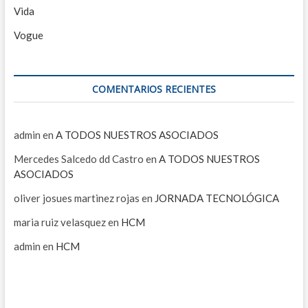
Vida
Vogue
COMENTARIOS RECIENTES
admin
en
A TODOS NUESTROS ASOCIADOS
Mercedes Salcedo dd Castro
en
A TODOS NUESTROS
ASOCIADOS
oliver josues martinez rojas
en
JORNADA TECNOLÓGICA
maria ruiz velasquez
en
HCM
admin
en
HCM