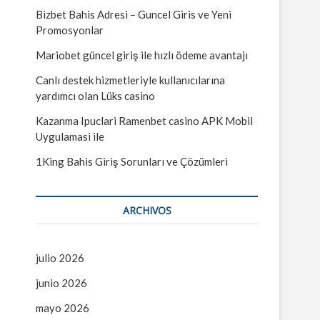
…
ú
Bizbet Bahis Adresi – Guncel Giris ve Yeni
Promosyonlar
Mariobet güncel giriş ile hızlı ödeme avantajı
Canlı destek hizmetleriyle kullanıcılarına
yardımcı olan Lüks casino
Kazanma Ipuclari Ramenbet casino APK Mobil
Uygulamasi ile
1King Bahis Giriş Sorunları ve Çözümleri
ARCHIVOS
julio 2026
junio 2026
mayo 2026