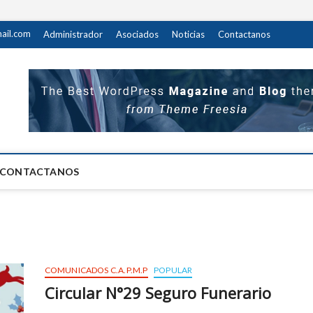
ail.com
Administrador
Asociados
Noticias
Contactanos
M.P
 DEL PERSONAL DEL MINISTERIO PUBLICO
CONTACTANOS
COMUNICADOS C.A.P.M.P
POPULAR
Circular N°29 Seguro Funerario