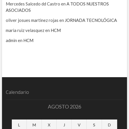
Mercedes Salcedo dd Castro
en
A TODOS NUESTROS
ASOCIADOS
oliver josues martinez rojas
en
JORNADA TECNOLÓGICA
maria ruiz velasquez
en
HCM
admin
en
HCM
Calendario
AGOSTO 2026
L
M
X
J
V
S
D