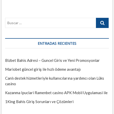
B
u
s
c
a
ENTRADAS RECIENTES
r
…
Bizbet Bahis Adresi – Guncel Giris ve Yeni Promosyonlar
Mariobet güncel giriş ile hızlı ödeme avantajı
Canlı destek hizmetleriyle kullanıcılarına yardımcı olan Lüks
casino
Kazanma Ipuclari Ramenbet casino APK Mobil Uygulamasi ile
1King Bahis Giriş Sorunları ve Çözümleri