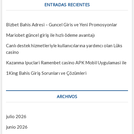
o
a
ENTRADAS RECIENTES
0
s
2
r
E
2
…
s
t
Bizbet Bahis Adresi – Guncel Giris ve Yeni Promosyonlar
a
d
Mariobet güncel giriş ile hızlı ödeme avantajı
o
s
Canlı destek hizmetleriyle kullanıcılarına yardımcı olan Lüks
F
casino
i
n
Kazanma Ipuclari Ramenbet casino APK Mobil Uygulamasi ile
a
n
1King Bahis Giriş Sorunları ve Çözümleri
c
i
e
r
ARCHIVOS
o
s
a
l
julio 2026
3
1
junio 2026
-