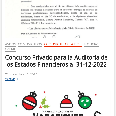
AVISOS
COMUNICADOS
COMUNICADOS C.A.P.M.P
NOTICIAS
CAPMP
Concurso Privado para la Auditoria de
los Estados Financieros al 31-12-2022
noviembre 18, 2022
Ver más
C
o
n
c
u
r
s
o