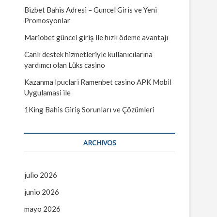
…
ú
Bizbet Bahis Adresi – Guncel Giris ve Yeni
Promosyonlar
Mariobet güncel giriş ile hızlı ödeme avantajı
Canlı destek hizmetleriyle kullanıcılarına
yardımcı olan Lüks casino
Kazanma Ipuclari Ramenbet casino APK Mobil
Uygulamasi ile
1King Bahis Giriş Sorunları ve Çözümleri
ARCHIVOS
julio 2026
junio 2026
mayo 2026