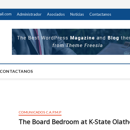
il.com
Administrador
Asociados
Noticias
Contactanos
M.P
 DEL PERSONAL DEL MINISTERIO PUBLICO
CONTACTANOS
COMUNICADOS C.A.P.M.P
The Board Bedroom at K-State Olath