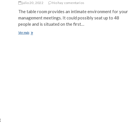
julio 20, 2022
No hay comentarios
The table room provides an intimate environment for your
management meetings. It could possibly seat up to 48
people and is situated on the first…
Ver más
T
h
e
B
o
a
r
d
B
e
d
r
o
o
m
a
t
g
K
-