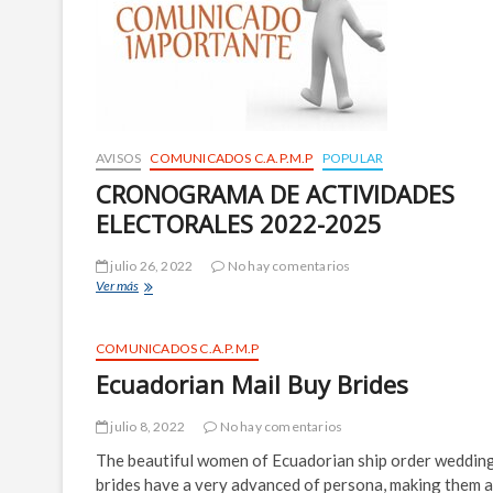
g
h
t
.
c
o
m
AVISOS
COMUNICADOS C.A.P.M.P
POPULAR
h
CRONOGRAMA DE ACTIVIDADES
t
ELECTORALES 2022-2025
t
p
julio 26, 2022
No hay comentarios
s
Ver más
C
:
R
/
O
/
N
COMUNICADOS C.A.P.M.P
w
O
Ecuadorian Mail Buy Brides
G
w
R
w
A
julio 8, 2022
No hay comentarios
.
M
The beautiful women of Ecuadorian ship order weddin
t
A
brides have a very advanced of persona, making them a
D
e