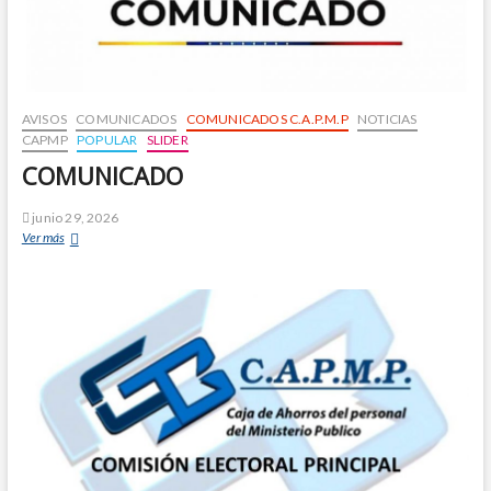
AVISOS
COMUNICADOS
COMUNICADOS C.A.P.M.P
NOTICIAS
CAPMP
POPULAR
SLIDER
COMUNICADO
junio 29, 2026
Ver más
C
O
M
U
N
I
C
A
D
O