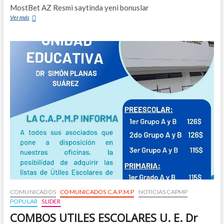
MostBet AZ Resmi saytinda yeni bonuslar
Ver más
N
A
V
I
D
A
D
E
S
2
0
2
5
COMUNICADOS
COMUNICADOS C.A.P.M.P
NOTICIAS CAPMP
POPULAR
SLIDER
COMBOS UTILES ESCOLARES U. E. Dr