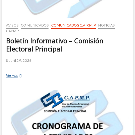
AVISOS
COMUNICADOS
COMUNICADOS C.A.P.M.P
NOTICIAS
CAPMP
Boletín Informativo – Comisión
Electoral Principal
abril 29, 2026
Ver más
B
o
l
e
t
í
n
I
n
f
o