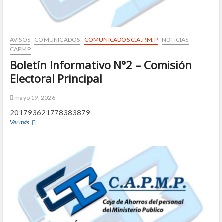
AVISOS
COMUNICADOS
COMUNICADOS C.A.P.M.P
NOTICIAS
CAPMP
Boletín Informativo N°2 – Comisión
Electoral Principal
mayo 19, 2026
201793621778383879
Ver más
B
o
l
e
t
í
n
I
n
f
o
r