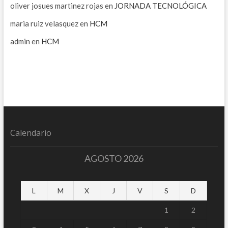
oliver josues martinez rojas
en
JORNADA TECNOLÓGICA
maria ruiz velasquez
en
HCM
admin
en
HCM
Calendario
AGOSTO 2026
L
M
X
J
V
S
D
1
2