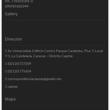
RIF. J-00201001-0
(0424)1662244
Gallery
Dirección
Av. Universidad, Edificio Centro Parque Carabobo, Piso 7, Local
7-1, La Candelaria, Caracas – Distrito Capital.
(0212)5727309
(0212)5775654
correspondenciacapmp@gmail.com
capmp
Mapa