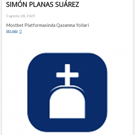
SIMÓN PLANAS SUÁREZ
agosto 28, 2025
Mostbet Platformasinda Qazanma Yollari
Ver más
C
O
M
B
O
S
U
T
I
L
E
S
E
S
C
O
L
A
R
E