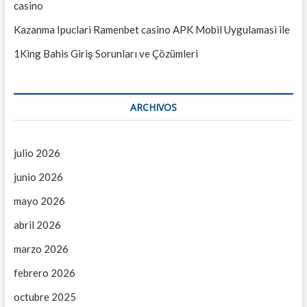
casino
t
r
Kazanma Ipuclari Ramenbet casino APK Mobil Uygulamasi ile
a
1King Bahis Giriş Sorunları ve Çözümleri
d
a
ARCHIVOS
s
julio 2026
junio 2026
mayo 2026
abril 2026
marzo 2026
febrero 2026
octubre 2025