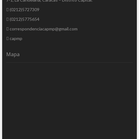
(0212)5727309
(0212)5775654
correspondenciacapmp@gmail.com
capmp
Mapa