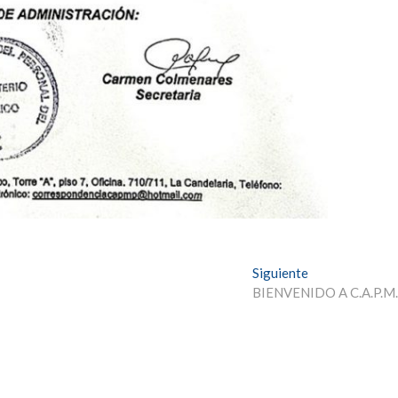
Siguiente
E
BIENVENIDO A C.A.P.M
n
t
r
a
d
a