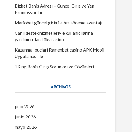
…
ú
Bizbet Bahis Adresi – Guncel Giris ve Yeni
Promosyonlar
Mariobet güncel giriş ile hızlı ödeme avantajı
Canlı destek hizmetleriyle kullanıcılarına
yardımcı olan Lüks casino
Kazanma Ipuclari Ramenbet casino APK Mobil
Uygulamasi ile
1King Bahis Giriş Sorunları ve Çözümleri
ARCHIVOS
julio 2026
junio 2026
mayo 2026