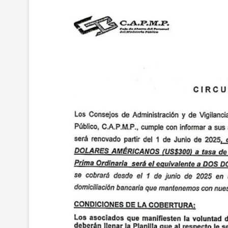
c
m
i
n
d
.
c
o
m
.
b
r
h
t
t
p
s
:
/
/