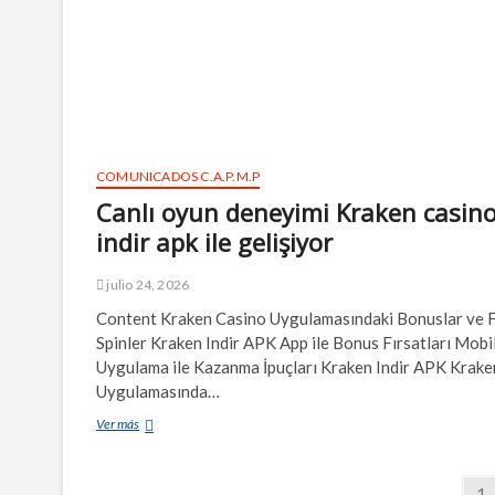
r
a
e
o
n
l
p
L
k
ü
a
e
k
m
r
s
p
t
c
a
y
a
n
m
s
y
COMUNICADOS C.A.P.M.P
i
a
a
Canlı oyun deneyimi Kraken casin
n
l
n
o
a
indir apk ile gelişiyor
a
r
g
B
julio 24, 2026
e
e
t
m
Content Kraken Casino Uygulamasındaki Bonuslar ve 
h
e
Spinler Kraken Indir APK App ile Bonus Fırsatları Mobi
u
n
Uygulama ile Kazanma İpuçları Kraken Indir APK Krake
b
t
g
Uygulamasında…
ü
.
Ver más
C
n
c
a
c
o
n
e
N
l
m
l
P
1