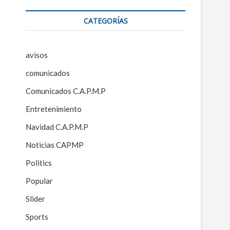
CATEGORÍAS
avisos
comunicados
Comunicados C.A.P.M.P
Entretenimiento
Navidad C.A.P.M.P
Noticias CAPMP
Politics
Popular
Slider
Sports