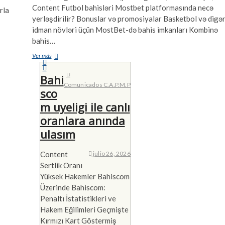
n
Content Futbol bahisləri Mostbet platformasında necə
i
rla
l
n
yerləşdirilir? Bonuslar və promosiyalar Basketbol və digə
a
o
idman növləri üçün MostBet-də bahis imkanları Kombinə
r
A
bahis…
ı
P
:
K
Ver más
M
U
M
o
c
o
s
Bahi
a
b
t
Comunicados C.A.P.M.P
n
sco
i
b
H
l
e
m uyeligi ile canlı
e
U
t
y
oranlara anında
y
i
e
g
l
ulasım
c
u
ə
a
l
İ
n
a
Content
julio 26, 2026
d
m
m
Sertlik Oranı
a
a
Yüksek Hakemler Bahiscom
s
n
Üzerinde Bahiscom:
i
B
Penaltı İstatistikleri ve
i
a
l
Hakem Eğilimleri Geçmişte
h
e
i
Kırmızı Kart Göstermiş