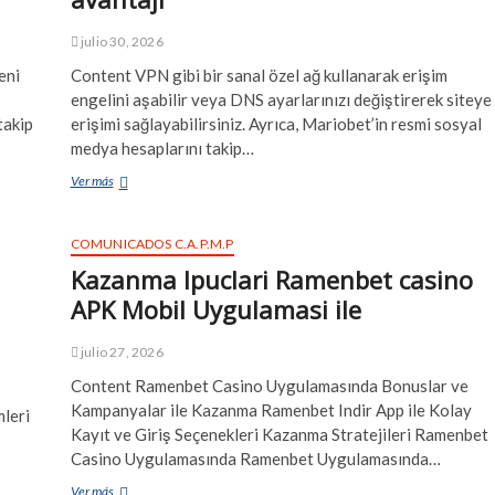
julio 30, 2026
eni
Content VPN gibi bir sanal özel ağ kullanarak erişim
engelini aşabilir veya DNS ayarlarınızı değiştirerek siteye
takip
erişimi sağlayabilirsiniz. Ayrıca, Mariobet’in resmi sosyal
medya hesaplarını takip…
Ver más
M
a
r
i
COMUNICADOS C.A.P.M.P
o
Kazanma Ipuclari Ramenbet casino
b
e
APK Mobil Uygulamasi ile
t
g
julio 27, 2026
ü
n
Content Ramenbet Casino Uygulamasında Bonuslar ve
c
Kampanyalar ile Kazanma Ramenbet Indir App ile Kolay
mleri
e
Kayıt ve Giriş Seçenekleri Kazanma Stratejileri Ramenbet
l
Casino Uygulamasında Ramenbet Uygulamasında…
g
i
Ver más
K