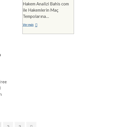
s
Hakem Analizi Bahis com
l
ile Hakemlerin Maç
ə
Tempolarına…
r
i
Ver más
B
a
h
i
s
c
o
o
m
u
y
e
l
Free
i
l
g
n
i
i
l
e
c
a
P
2
P
3
P
n