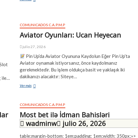
r
a
i
z
ş
a
i
n
l
COMUNICADOS C.A.P.M.P
m
e
a
Aviator Oyunları: Ucan Heyecan
h
I
ı
p
z
julio 27, 2026
u
l
c
Pin Up’da Aviator Oyununa Kaydolun Eğer Pin Up’ta
ı
l
ö
Aviator oynamak istiyorsanız, önce kaydolmanız
Slot
a
d
gerekmektedir. Bu işlem oldukça basit ve yaklaşık iki
r
e
dakikanızı alacaktır: Siteye…
i
 ile…
m
R
e
Ver más
A
a
a
v
m
v
i
e
a
a
n
COMUNICADOS C.A.P.M.P
n
t
b
t
lar
Most bet ilə İdman Bahisləri
o
e
a
r
wadminw
t
julio 26, 2026
j
O
c
ı
y
a
table;margin-bottom: 1em;padding: 1em;width: 350px;»>
u
s