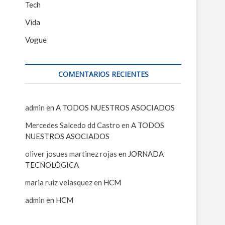
Tech
Vida
Vogue
COMENTARIOS RECIENTES
admin
en
A TODOS NUESTROS ASOCIADOS
Mercedes Salcedo dd Castro
en
A TODOS
NUESTROS ASOCIADOS
oliver josues martinez rojas
en
JORNADA
TECNOLÓGICA
maria ruiz velasquez
en
HCM
admin
en
HCM