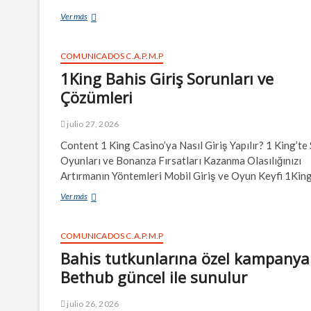
i
c
–
Ver más
C
m
G
a
u
i
n
n
l
COMUNICADOS C.A.P.M.P
n
c
ı
d
1King Bahis Giriş Sorunları ve
e
d
.
l
e
Çözümleri
c
G
s
i
t
o
julio 27, 2026
r
e
m
i
k
Content 1 King Casino’ya Nasıl Giriş Yapılır? 1 King’te 
.
s
h
Oyunları ve Bonanza Fırsatları Kazanma Olasılığınızı
b
v
i
Artırmanın Yöntemleri Mobil Giriş ve Oyun Keyfi 1King
e
r
z
Y
m
h
Ver más
1
e
e
K
t
n
t
i
t
i
l
n
COMUNICADOS C.A.P.M.P
p
P
e
g
r
Bahis tutkunlarına özel kampanya
r
s
B
o
i
:
a
Bethub güncel ile sunulur
m
y
h
/
o
l
i
/
s
julio 26, 2026
e
s